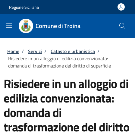
Salta al contenuto principale
Skip to footer content
Regione Siciliana
Comune di Troina
Briciole di pane
Home
/
Servizi
/
Catasto e urbanistica
/
Risiedere in un alloggio di edilizia convenzionata:
domanda di trasformazione del diritto di superficie
Risiedere in un alloggio di
edilizia convenzionata:
domanda di
trasformazione del diritto