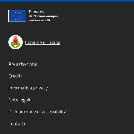
Comune di Troina
Footer menu
Area riservata
Crediti
Informativa privacy
Note legali
Dichiarazione di accessibilità
Contatti