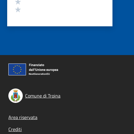
Valuta 2 stelle su 5
Valuta 1 stelle su 5
Comune di Troina
Footer menu
Area riservata
Crediti