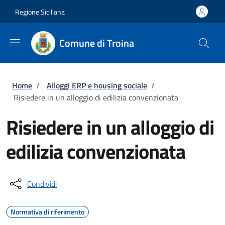
Salta al contenuto principale
Skip to footer content
Regione Siciliana
Comune di Troina
Briciole di pane
Home
/
Alloggi ERP e housing sociale
/
Risiedere in un alloggio di edilizia convenzionata
Risiedere in un alloggio di
edilizia convenzionata
Condividi
Normativa di riferimento