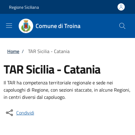
Salta al contenuto principale
Skip to footer content
Regione Siciliana
Comune di Troina
Briciole di pane
Home
/
TAR Sicilia - Catania
TAR Sicilia - Catania
Il TAR ha competenza territoriale regionale e sede nei
capoluoghi di Regione, con sezioni staccate, in alcune Regioni,
in centri diversi dal capoluogo.
Condividi