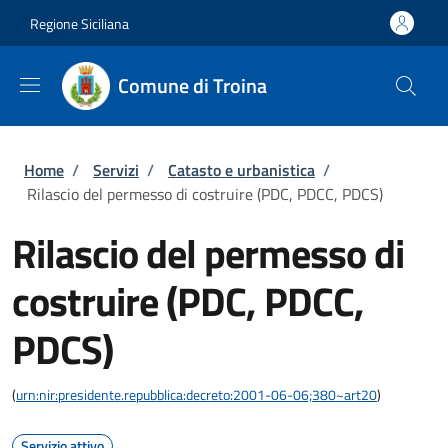
Salta al contenuto principale
Skip to footer content
Regione Siciliana
Comune di Troina
Briciole di pane
Home
/
Servizi
/
Catasto e urbanistica
/
Rilascio del permesso di costruire (PDC, PDCC, PDCS)
Rilascio del permesso di
costruire (PDC, PDCC,
PDCS)
(
urn:nir:presidente.repubblica:decreto:2001-06-06;380~art20
)
Servizio attivo