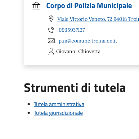
Corpo di Polizia Municipale
Viale Vittorio Veneto, 72 94018 Troi
0935937137
p.m@comune.troina.en.it
Giovanni
Chiovetta
Strumenti di tutela
Tutela amministrativa
Tutela giurisdizionale