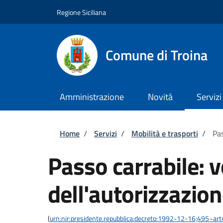
Salta al contenuto principale
Skip to footer content
Regione Siciliana
Comune di Troina
Amministrazione
Novità
Servizi
Briciole di pane
Home
/
Servizi
/
Mobilità e trasporti
/
Pas
Passo carrabile: 
dell'autorizzazio
(
urn:nir:presidente.repubblica:decreto:1992-12-16;495~ar