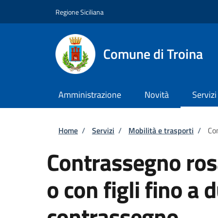
Salta al contenuto principale
Skip to footer content
Regione Siciliana
Comune di Troina
Amministrazione
Novità
Servizi
Briciole di pane
Home
/
Servizi
/
Mobilità e trasporti
/
Con
Contrassegno ros
o con figli fino a 
contrassegno