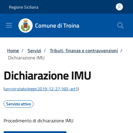
Salta al contenuto principale
Skip to footer content
Regione Siciliana
Comune di Troina
Briciole di pane
Home
/
Servizi
/
Tributi, finanze e contravvenzioni
/
Dichiarazione IMU
Dichiarazione IMU
(
urn:nir:stato:legge:2019-12-27;160~art1
)
Servizio attivo
Procedimento di dichiarazione IMU