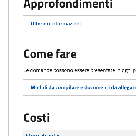
Approfondimenti
Ulteriori informazioni
Come fare
Le domande possono essere presentate in ogni pe
Moduli da compilare e documenti da allegar
Costi
Tipo di pagamento
Importo