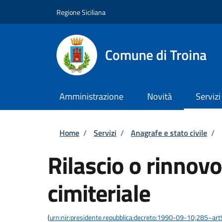
Salta al contenuto principale
Skip to footer content
Regione Siciliana
Comune di Troina
Amministrazione
Novità
Servizi
Briciole di pane
Home
/
Servizi
/
Anagrafe e stato civile
/
Rilascio o rinnov
cimiteriale
(
urn:nir:presidente.repubblica:decreto:1990-09-10;285~ar