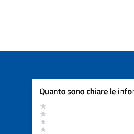
Quanto sono chiare le info
Valutazione
Valuta 5 stelle su 5
Valuta 4 stelle su 5
Valuta 3 stelle su 5
Valuta 2 stelle su 5