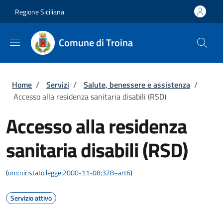
Salta al contenuto principale
Skip to footer content
Regione Siciliana
Comune di Troina
Briciole di pane
Home
/
Servizi
/
Salute, benessere e assistenza
/
Accesso alla residenza sanitaria disabili (RSD)
Accesso alla residenza
sanitaria disabili (RSD)
(
urn:nir:stato:legge:2000-11-08;328~art6
)
Servizio attivo