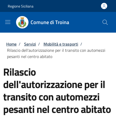
Salta al contenuto principale
Skip to footer content
Regione Siciliana
Comune di Troina
Briciole di pane
Home
/
Servizi
/
Mobilità e trasporti
/
Rilascio dell'autorizzazione per il transito con automezzi
pesanti nel centro abitato
Rilascio
dell'autorizzazione per il
transito con automezzi
pesanti nel centro abitato