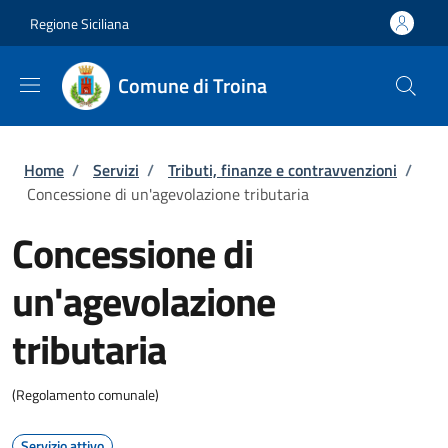
Salta al contenuto principale
Skip to footer content
Regione Siciliana
Comune di Troina
Briciole di pane
Home
/
Servizi
/
Tributi, finanze e contravvenzioni
/
Concessione di un'agevolazione tributaria
Concessione di
un'agevolazione
tributaria
(Regolamento comunale)
Servizio attivo