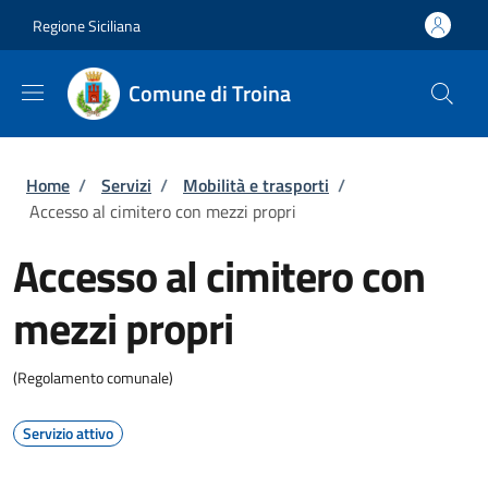
Salta al contenuto principale
Skip to footer content
Regione Siciliana
Comune di Troina
Briciole di pane
Home
/
Servizi
/
Mobilità e trasporti
/
Accesso al cimitero con mezzi propri
Accesso al cimitero con
mezzi propri
(Regolamento comunale)
Servizio attivo