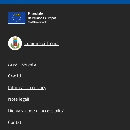
Comune di Troina
Footer menu
Area riservata
Crediti
Informativa privacy
Note legali
Dichiarazione di accessibilità
Contatti