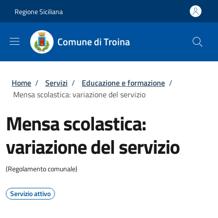
Salta al contenuto principale
Skip to footer content
Regione Siciliana
Comune di Troina
Briciole di pane
Home
/
Servizi
/
Educazione e formazione
/
Mensa scolastica: variazione del servizio
Mensa scolastica:
variazione del servizio
(Regolamento comunale)
Servizio attivo