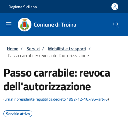
Salta al contenuto principale
Skip to footer content
Regione Siciliana
Comune di Troina
Briciole di pane
Home
/
Servizi
/
Mobilità e trasporti
/
Passo carrabile: revoca dell'autorizzazione
Passo carrabile: revoca
dell'autorizzazione
(
urn:nir:presidente.repubblica:decreto:1992-12-16;495~art46
)
Servizio attivo