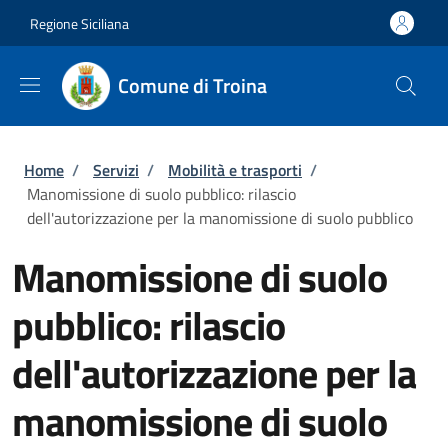
Salta al contenuto principale
Skip to footer content
Regione Siciliana
Comune di Troina
Briciole di pane
Home
/
Servizi
/
Mobilità e trasporti
/
Manomissione di suolo pubblico: rilascio
dell'autorizzazione per la manomissione di suolo pubblico
Manomissione di suolo
pubblico: rilascio
dell'autorizzazione per la
manomissione di suolo