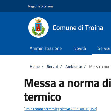
Salta al contenuto principale
Skip to footer content
Regione Siciliana
Comune di Troina
Amministrazione
Novità
Servizi
Briciole di pane
Home
/
Servizi
/
Ambiente
/
Messa a norm
Messa a norma di
termico
(
urn:nir:stato:decreto.legislativo:2005-08-19;192
)