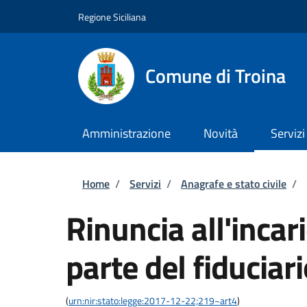
Salta al contenuto principale
Skip to footer content
Regione Siciliana
Comune di Troina
Amministrazione
Novità
Servizi
Briciole di pane
Home
/
Servizi
/
Anagrafe e stato civile
/
Rinuncia all'incari
parte del fiduciar
(
urn:nir:stato:legge:2017-12-22;219~art4
)