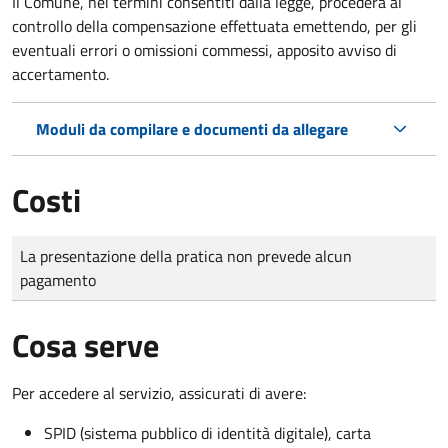
Il Comune, nei termini consentiti dalla legge, procederà al
controllo della compensazione effettuata emettendo, per gli
eventuali errori o omissioni commessi, apposito avviso di
accertamento.
Moduli da compilare e documenti da allegare
Costi
Tipo di pagamento
Importo
La presentazione della pratica non prevede alcun
pagamento
Cosa serve
Per accedere al servizio, assicurati di avere:
SPID (sistema pubblico di identità digitale), carta