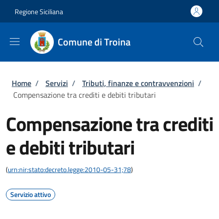
Salta al contenuto principale
Skip to footer content
Regione Siciliana
Comune di Troina
Briciole di pane
Home
/
Servizi
/
Tributi, finanze e contravvenzioni
/
Compensazione tra crediti e debiti tributari
Compensazione tra crediti
e debiti tributari
(
urn:nir:stato:decreto.legge:2010-05-31;78
)
Servizio attivo