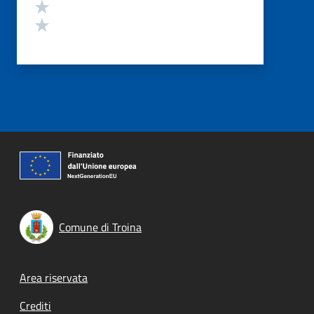
Valuta 2 stelle su 5
Valuta 1 stelle su 5
Comune di Troina
Footer menu
Area riservata
Crediti