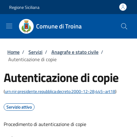
Salta al contenuto principale
Skip to footer content
Regione Siciliana
Comune di Troina
Briciole di pane
Home
/
Servizi
/
Anagrafe e stato civile
/
Autenticazione di copie
Autenticazione di copie
(
urn:nir:presidente.repubblica:decreto:2000-12-28;445~art18
)
Servizio attivo
Procedimento di autenticazione di copie