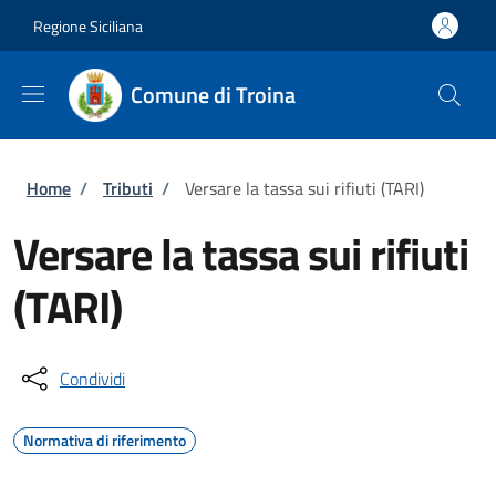
Salta al contenuto principale
Skip to footer content
Regione Siciliana
Comune di Troina
Briciole di pane
Home
/
Tributi
/
Versare la tassa sui rifiuti (TARI)
Versare la tassa sui rifiuti
(TARI)
Condividi
Normativa di riferimento