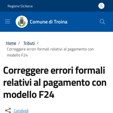
Salta al contenuto principale
Skip to footer content
Regione Siciliana
Comune di Troina
Briciole di pane
Home
/
Tributi
/
Correggere errori formali relativi al pagamento con
modello F24
Correggere errori formali
relativi al pagamento con
modello F24
Condividi