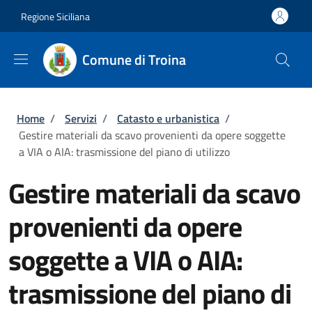
Salta al contenuto principale
Skip to footer content
Regione Siciliana
Comune di Troina
Briciole di pane
Home
/
Servizi
/
Catasto e urbanistica
/
Gestire materiali da scavo provenienti da opere soggette
a VIA o AIA: trasmissione del piano di utilizzo
Gestire materiali da scavo
provenienti da opere
soggette a VIA o AIA:
trasmissione del piano di