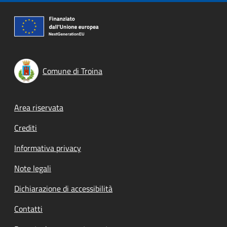
Comune di Troina
Footer menu
Area riservata
Crediti
Informativa privacy
Note legali
Dichiarazione di accessibilità
Contatti