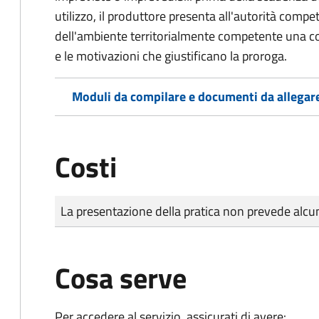
utilizzo, il produttore presenta all'autorità compe
dell'ambiente territorialmente competente una co
e le motivazioni che giustificano la proroga.
Moduli da compilare e documenti da allegar
Costi
Tipo di pagamento
Importo
La presentazione della pratica non prevede al
Cosa serve
Per accedere al servizio, assicurati di avere: