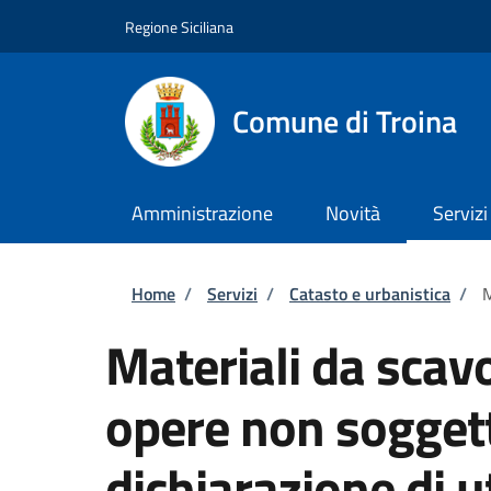
Salta al contenuto principale
Skip to footer content
Regione Siciliana
Comune di Troina
Amministrazione
Novità
Servizi
Briciole di pane
Home
/
Servizi
/
Catasto e urbanistica
/
M
Materiali da scav
opere non soggett
dichiarazione di ut