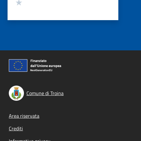
Valuta 1 stelle su 5
Comune di Troina
Footer menu
Area riservata
Crediti
Informativa privacy