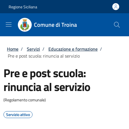
Salta al contenuto principale
Skip to footer content
Regione Siciliana
Comune di Troina
Briciole di pane
Home
/
Servizi
/
Educazione e formazione
/
Pre e post scuola: rinuncia al servizio
Pre e post scuola:
rinuncia al servizio
(Regolamento comunale)
Servizio attivo