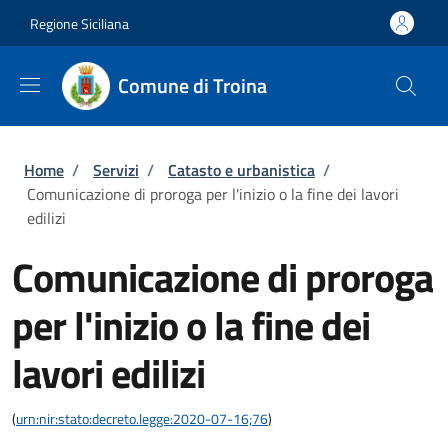
Salta al contenuto principale
Skip to footer content
Regione Siciliana
Comune di Troina
Briciole di pane
Home
/
Servizi
/
Catasto e urbanistica
/
Comunicazione di proroga per l'inizio o la fine dei lavori
edilizi
Comunicazione di proroga
per l'inizio o la fine dei
lavori edilizi
(
urn:nir:stato:decreto.legge:2020-07-16;76
)