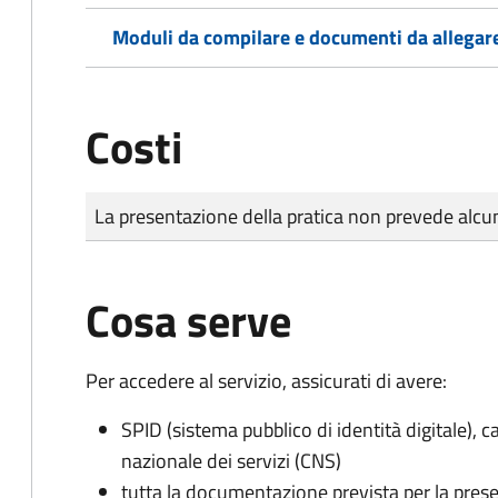
Moduli da compilare e documenti da allegar
Costi
Tipo di pagamento
Importo
La presentazione della pratica non prevede al
Cosa serve
Per accedere al servizio, assicurati di avere:
SPID (sistema pubblico di identità digitale), ca
nazionale dei servizi (CNS)
tutta la documentazione prevista per la prese