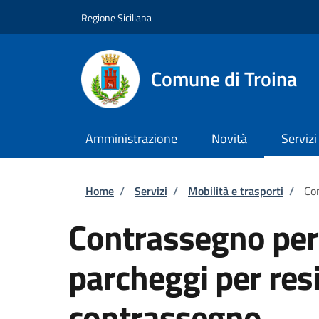
Salta al contenuto principale
Skip to footer content
Regione Siciliana
Comune di Troina
Amministrazione
Novità
Servizi
Briciole di pane
Home
/
Servizi
/
Mobilità e trasporti
/
Con
Contrassegno per 
parcheggi per resi
contrassegno