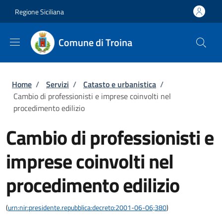
Salta al contenuto principale
Skip to footer content
Regione Siciliana
Comune di Troina
Briciole di pane
Home
/
Servizi
/
Catasto e urbanistica
/
Cambio di professionisti e imprese coinvolti nel
procedimento edilizio
Cambio di professionisti e
imprese coinvolti nel
procedimento edilizio
(
urn:nir:presidente.repubblica:decreto:2001-06-06;380
)