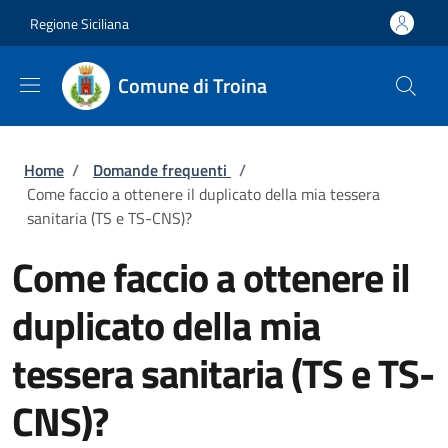
Salta al contenuto principale
Skip to footer content
Regione Siciliana
Comune di Troina
Briciole di pane
Home
/
Domande frequenti
/
Come faccio a ottenere il duplicato della mia tessera
sanitaria (TS e TS-CNS)?
Come faccio a ottenere il
duplicato della mia
tessera sanitaria (TS e TS-
CNS)?