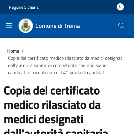
Salta al contenuto principale
Skip to footer content
Regione Siciliana
Comune di Troina
Briciole di pane
Home
/
Copia del certificato medico rilasciato da medici designati
dall'autorità sanitaria competente che non siano
candidati o parenti entro il 4° grado di candidati
Copia del certificato
medico rilasciato da
medici designati
dall'autorità sanitaria