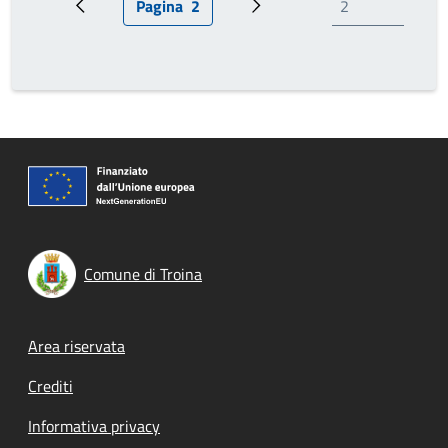
Pagina
2
Pagina precedente
Pagina attuale
Prossima pagina
Comune di Troina
Footer menu
Area riservata
Crediti
Informativa privacy