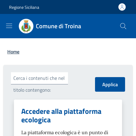
Salta al contenuto principale
Skip to footer content
Regione Siciliana
Comune di Troina
Briciole di pane
Home
Cerca i contenuti che nel
titolo contengono:
Accedere alla piattaforma
ecologica
La piattaforma ecologica è un punto di