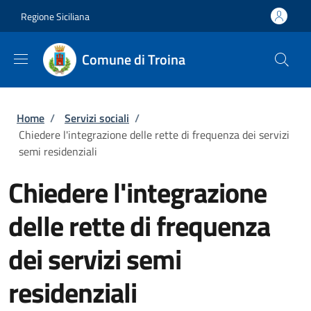
Salta al contenuto principale
Skip to footer content
Regione Siciliana
Comune di Troina
Briciole di pane
Home
/
Servizi sociali
/
Chiedere l'integrazione delle rette di frequenza dei servizi
semi residenziali
Chiedere l'integrazione
delle rette di frequenza
dei servizi semi
residenziali