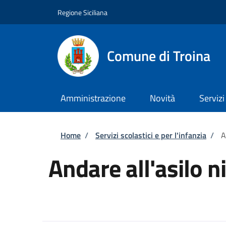
Salta al contenuto principale
Skip to footer content
Regione Siciliana
Comune di Troina
Amministrazione
Novità
Servizi
Briciole di pane
Home
/
Servizi scolastici e per l'infanzia
/
A
Andare all'asilo n