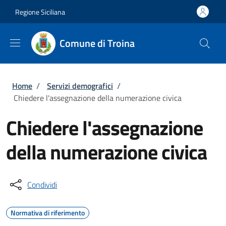
Salta al contenuto principale
Skip to footer content
Regione Siciliana
Comune di Troina
Briciole di pane
Home
/
Servizi demografici
/
Chiedere l'assegnazione della numerazione civica
Chiedere l'assegnazione
della numerazione civica
Condividi
Normativa di riferimento