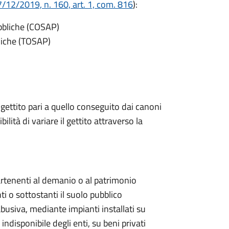
/12/2019, n. 160, art. 1, com. 816
):
ubbliche (COSAP)
bliche (TOSAP)
 gettito pari a quello conseguito dai canoni
bilità di variare il gettito attraverso la
artenenti al demanio o al patrimonio
ti o sottostanti il suolo pubblico
abusiva, mediante impianti installati su
ndisponibile degli enti, su beni privati