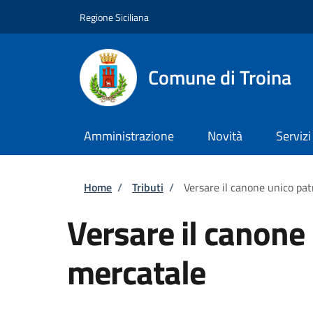
Salta al contenuto principale
Skip to footer content
Regione Siciliana
Comune di Troina
Amministrazione
Novità
Servizi
Briciole di pane
Home
/
Tributi
/
Versare il canone unico pa
Versare il canone
mercatale