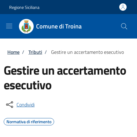
Salta al contenuto principale
Skip to footer content
Regione Siciliana
Comune di Troina
Briciole di pane
Home
/
Tributi
/
Gestire un accertamento esecutivo
Gestire un accertamento
esecutivo
Condividi
Normativa di riferimento